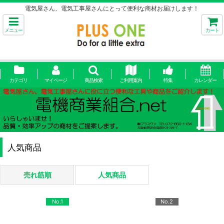
電気屋さん、電気工事屋さんにとって便利な商材お届けします！
メニュー
カート
カテゴリ
マイページ
商品検索
ご利用案内
特集
カレンダー
人気商品
売れ筋順
人気商品
No.1
No.2