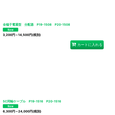
全端子電通型 分配器 P19-1508 P20-1508
3,200
円
～14,500
円
(税別)
カートに入れる
5C同軸ケーブル P19-1516 P20-1516
6,300
円
～24,000
円
(税別)