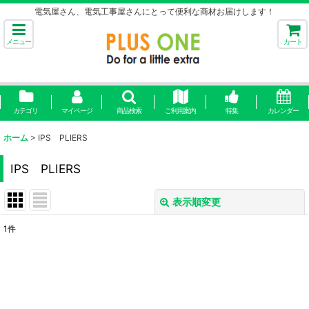
電気屋さん、電気工事屋さんにとって便利な商材お届けします！
メニュー
カート
カテゴリ
マイページ
商品検索
ご利用案内
特集
カレンダー
ホーム
>
IPS PLIERS
IPS PLIERS
表示順変更
閉じる
1
件
表示数
:
並び順
: