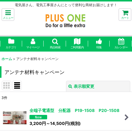
電気屋さん、電気工事屋さんにとって便利な商材お届けします！
メニュー
カート
カテゴリ
マイページ
商品検索
ご利用案内
特集
カレンダー
ホーム
>
アンテナ材料キャンペーン
アンテナ材料キャンペーン
表示順変更
閉じる
3
件
表示数
:
全端子電通型 分配器 P19-1508 P20-1508
並び順
:
3,200
円
～14,500
円
(税別)