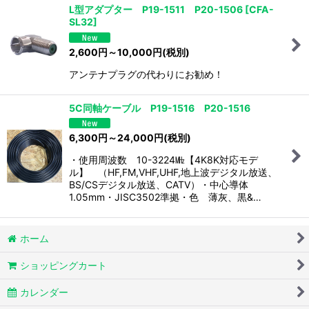
絞り込む
L型アダプター P19-1511 P20-1506
[
CFA-
SL32
]
2,600
円
～10,000
円
(税別)
アンテナプラグの代わりにお勧め！
5C同軸ケーブル P19-1516 P20-1516
6,300
円
～24,000
円
(税別)
・使用周波数 10-3224㎒【4K8K対応モデ
ル】 （HF,FM,VHF,UHF,地上波デジタル放送、
BS/CSデジタル放送、CATV）・中心導体
1.05mm・JISC3502準拠・色 薄灰、黒&…
ホーム
ショッピングカート
カレンダー