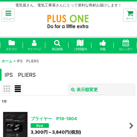
電気屋さん、電気工事屋さんにとって便利な商材お届けします！
メニュー
カート
カテゴリ
マイページ
商品検索
ご利用案内
特集
カレンダー
ホーム
>
IPS PLIERS
IPS PLIERS
表示順変更
閉じる
1
件
表示数
:
プライヤー P19-1804
並び順
:
3,300
円
～3,840
円
(税別)