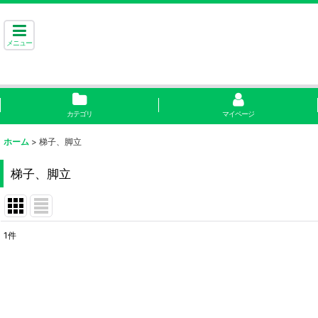
メニュー
カテゴリ
マイページ
ホーム
>
梯子、脚立
梯子、脚立
1
件
サブカテゴリ
:
表示数
: