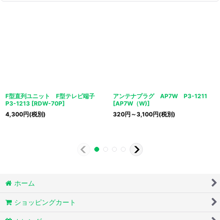
F型直列ユニット F型テレビ端子
アンテナプラグ AP7W P3-1211
P3-1213
[
RDW-70P
]
[
AP7W（W)
]
4,300
円
(税別)
320
円
～3,100
円
(税別)
ホーム
ショッピングカート