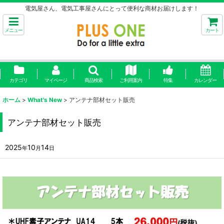
電気屋さん、電気工事屋さんにとって便利な商材お届けします！
メニュー
カート
カテゴリ
マイページ
商品検索
ご利用案内
特集
カレンダー
ホーム
>
What's New
>
アンテナ部材セット販売
アンテナ部材セット販売
2025
10
14
年
月
日