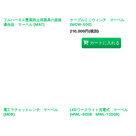
フルハーネス墜落防止用器具の規格
ケーブルミニウィンチ マーベル
適合品 マーベル
[
MAT
]
[
MCW-500
]
210,000
円
(税別)
カートに入れる
電工ラチェットレンチ マーベル
LEDワークライト充電式 マーベル
[
MDR
]
[
MWL-900R MWL-1300R
]