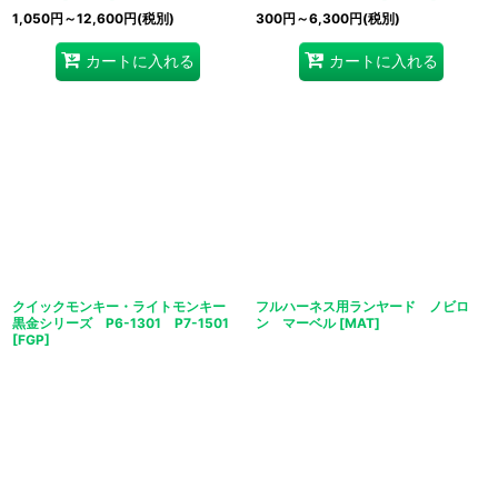
1,050
円
～12,600
円
(税別)
300
円
～6,300
円
(税別)
カートに入れる
カートに入れる
クイックモンキー・ライトモンキー
フルハーネス用ランヤード ノビロ
黒金シリーズ P6-1301 P7-1501
ン マーベル
[
MAT
]
[
FGP
]