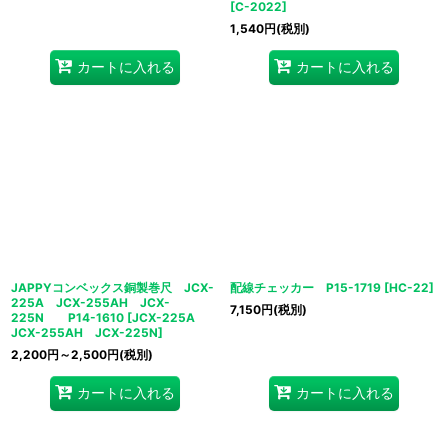
[
C-2022
]
1,540
円
(税別)
カートに入れる
カートに入れる
JAPPYコンベックス銅製巻尺 JCX-
配線チェッカー P15-1719
[
HC-22
]
225A JCX-255AH JCX-
7,150
円
(税別)
225N P14-1610
[
JCX-225A
JCX-255AH JCX-225N
]
2,200
円
～2,500
円
(税別)
カートに入れる
カートに入れる