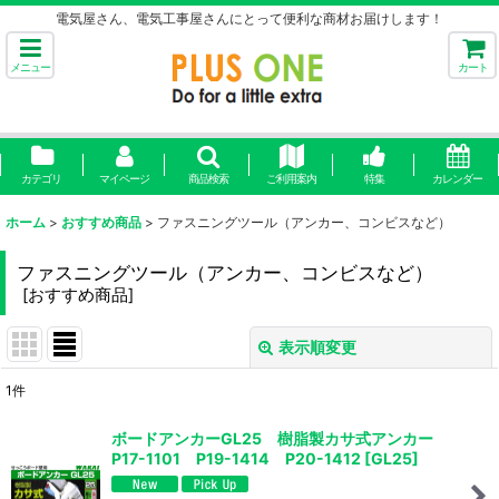
電気屋さん、電気工事屋さんにとって便利な商材お届けします！
メニュー
カート
カテゴリ
マイページ
商品検索
ご利用案内
特集
カレンダー
ホーム
>
おすすめ商品
>
ファスニングツール（アンカー、コンビスなど）
ファスニングツール（アンカー、コンビスなど）
[
おすすめ商品
]
表示順変更
閉じる
1
件
表示数
:
ボードアンカーGL25 樹脂製カサ式アンカー
P17-1101 P19-1414 P20-1412
[
GL25
]
並び順
: